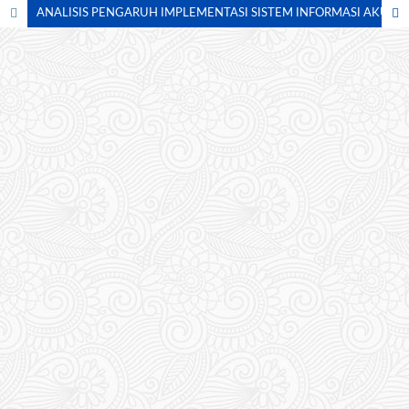
ANALISIS PENGARUH IMPLEMENTASI SISTEM INFORMASI AKUNTANSI TERHADAP KUALITAS LAPORAN KEUANGAN DI SEKTOR PUBLIK