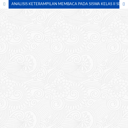
ANALISIS KETERAMPILAN MEMBACA PADA SISWA KELAS II SDN 105290 DESA KOLAM