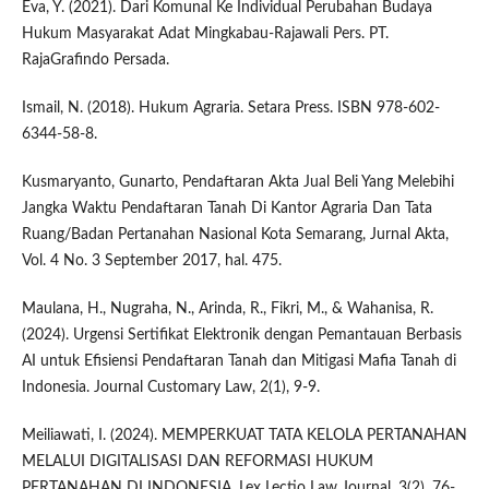
Eva, Y. (2021). Dari Komunal Ke Individual Perubahan Budaya
Hukum Masyarakat Adat Mingkabau-Rajawali Pers. PT.
RajaGrafindo Persada.
Ismail, N. (2018). Hukum Agraria. Setara Press. ISBN 978-602-
6344-58-8.
Kusmaryanto, Gunarto, Pendaftaran Akta Jual Beli Yang Melebihi
Jangka Waktu Pendaftaran Tanah Di Kantor Agraria Dan Tata
Ruang/Badan Pertanahan Nasional Kota Semarang, Jurnal Akta,
Vol. 4 No. 3 September 2017, hal. 475.
Maulana, H., Nugraha, N., Arinda, R., Fikri, M., & Wahanisa, R.
(2024). Urgensi Sertifikat Elektronik dengan Pemantauan Berbasis
AI untuk Efisiensi Pendaftaran Tanah dan Mitigasi Mafia Tanah di
Indonesia. Journal Customary Law, 2(1), 9-9.
Meiliawati, I. (2024). MEMPERKUAT TATA KELOLA PERTANAHAN
MELALUI DIGITALISASI DAN REFORMASI HUKUM
PERTANAHAN DI INDONESIA. Lex Lectio Law Journal, 3(2), 76-