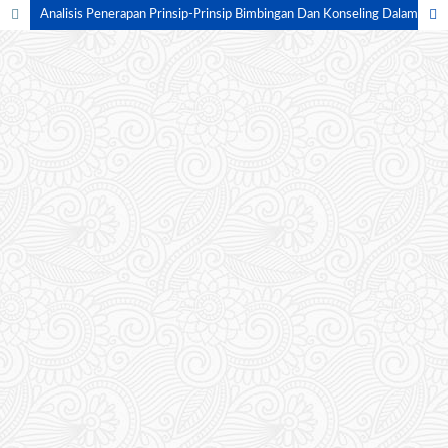
Analisis Penerapan Prinsip-Prinsip Bimbingan Dan Konseling Dalam Layanan Pendidikan