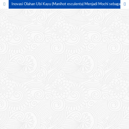
Inovasi Olahan Ubi Kayu (Manihot esculenta) Menjadi Mochi sebagai Upaya Meningkatkan Kreativitas dan Perekonomian Keluarga di Desa Arisan Musi