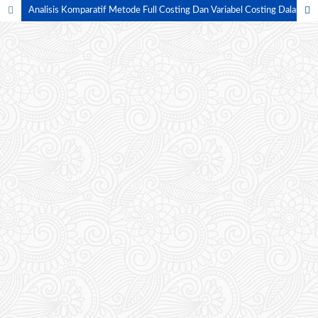
Analisis Komparatif Metode Full Costing Dan Variabel Costing Dalam Strategi Penetapan Harga Jual : Studi Empiris Pada Industri Manufaktur Dan UMKM