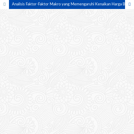
Analisis Faktor-Faktor Makro yang Memengaruhi Kenaikan Harga Barang (Inflasi) di Indonesia