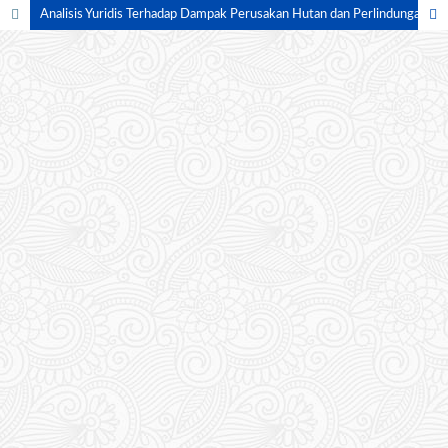
Analisis Yuridis Terhadap Dampak Perusakan Hutan dan Perlindungan Hak Masyarakat: Studi Kasus Hutan Adat Awyu di Papua