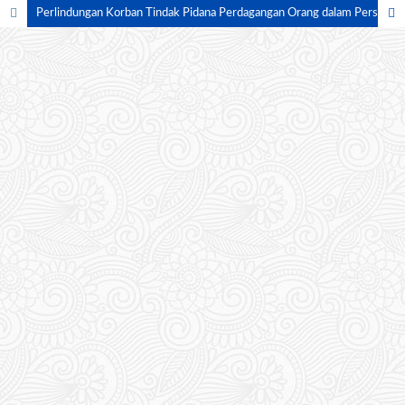
Perlindungan Korban Tindak Pidana Perdagangan Orang dalam Perspektif Viktimologi: Studi terhadap Pemenuhan Hak Restitusi bagi Pekerja Migran Indonesia