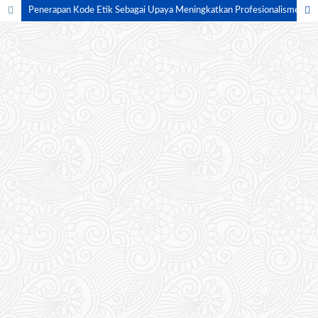
Penerapan Kode Etik Sebagai Upaya Meningkatkan Profesionalisme Guru PAUD di TK ABA 19 Mandala Medan