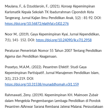
Maulana, F., & Dzuddaroin, F.. (2021). Konsep Kepemimpinan
Karismatik Kepala Sekolah TK Ibadurrahman Cipondoh Kota
Tangerang. Jurnal Kajian Ilmu Pendidikan Anak, 1(2) : 81-92. DOI:
https://doi.org/10.56872/elathfal.v1i02.276
Noor M.. (2019). Gaya Kepemimpinan Kyai, Jurnal Kependidikan,
7(1), 141- 152. DOI:
https://doi.org/10.24090/jk.v7i1.2958
Peraturan Pemerintah Nomor 55 Tahun 2007 Tentang Pendidikan
Agama dan Pendidikan Keagamaan.
Prasetyo, M.A.M.. (2022). Pesantren Efektif: Studi Gaya
Kepemimpinan Partisipatif. Jurnal Manajemen Pendidikan Islam,
3(1), 213-219. DOI:
https://doi.org/10.31538/munaddhomah.v3i1.159
Rahmawati, Zeny. (20190. Kepemimpinan KH. Maimoen Zubair
dalam Mengelola Pengembangan Lembaga Pendidikan di Pondok
Pesantren AlAnwar Sarang Rembang Jateng Malang. Perpustakaan