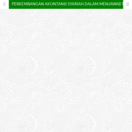
PERKEMBANGAN AKUNTANSI SYARIAH DALAM MENJAWAB TANTANGAN KEUANGAN HALAL GLOBAL