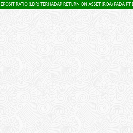
POSIT RATIO (LDR) TERHADAP RETURN ON ASSET (ROA) PADA PT 