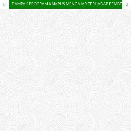
DAMPAK PROGRAM KAMPUS MENGAJAR TERHADAP PEMBELAJARAN LITERASI DAN NUMERASI DI UPT SPF SDN 310 NANASAYA KAB. BULUKUMBA