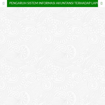
PENGARUH SISTEM INFORMASI AKUNTANSI TERHADAP LAPORAN KEUANGAN YANG AKURAT