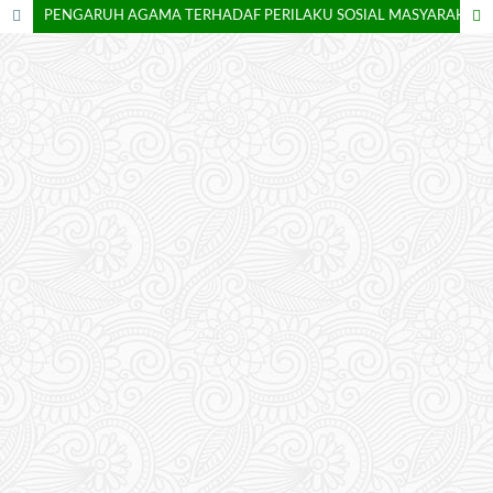
PENGARUH AGAMA TERHADAF PERILAKU SOSIAL MASYARAKAT