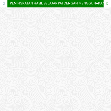
PENINGKATAN HASIL BELAJAR PAI DENGAN MENGGUNAKAN VIDIO PEMBELAJARAN DI KELAS IV SDN 02 MARINGGING