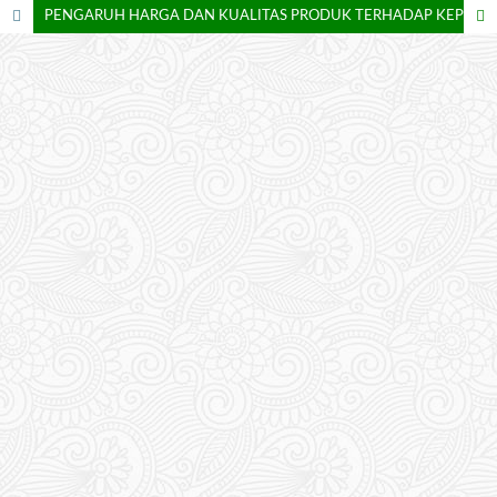
PENGARUH HARGA DAN KUALITAS PRODUK TERHADAP KEPUTUSAN PEMBELIAN PADA MEMBER SUBWAY BSD GREEN OFFICE PARK KABUPATEN TANGERANG