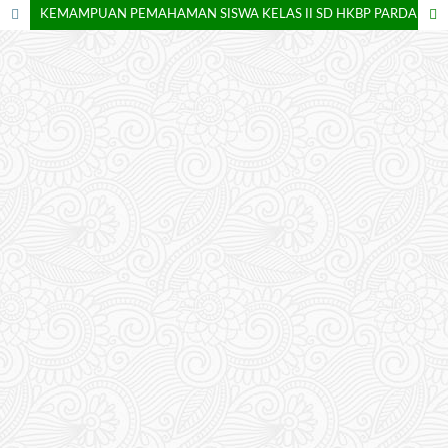
KEMAMPUAN PEMAHAMAN SISWA KELAS II SD HKBP PARDAMEAN DALAM MEMAHAMI BILANGAN