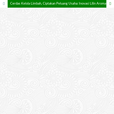
Cerdas Kelola Limbah, Ciptakan Peluang Usaha: Inovasi Lilin Aromaterapi dari Minyak Jelantah bersama KKN UNS 108 di Desa Geneng, Klaten