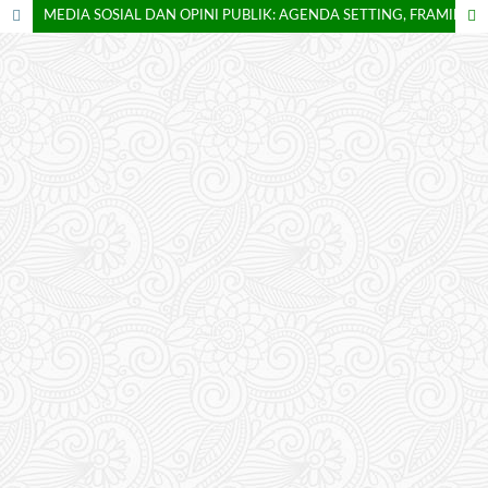
MEDIA SOSIAL DAN OPINI PUBLIK: AGENDA SETTING, FRAMING, DAN HEGEMONI DI ERA DIGITAL