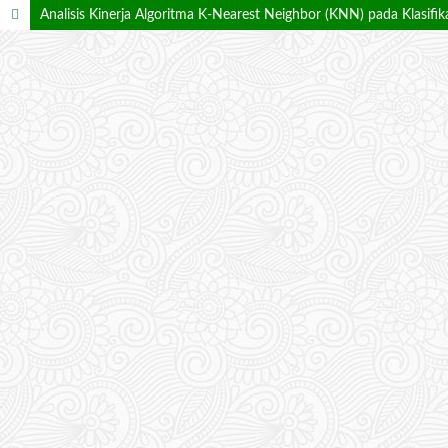
Analisis Kinerja Algoritma K-Nearest Neighbor (KNN) pada Klasifi