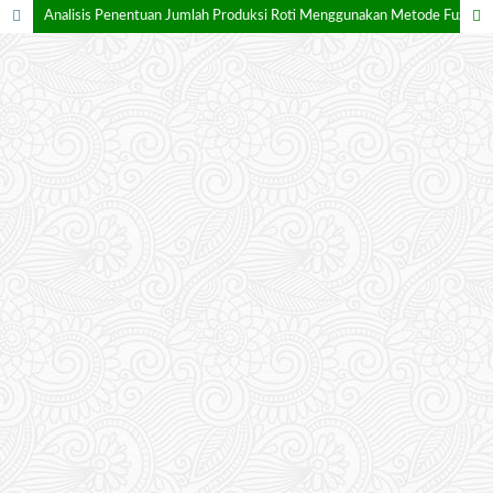
Analisis Penentuan Jumlah Produksi Roti Menggunakan Metode Fuzzy Tsukamoto