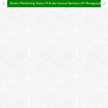
Sistem Monitoring Status PLN dan Genset Berbasis IoT Menggunakan Aplikasi Blynk untuk Optimalisasi Pengawasan Catu Daya di Wilayah Resor STL I.9 Puluraja