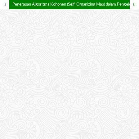
Penerapan Algoritma Kohonen (Self-Organizing Map) dalam Pengelompokan Provinsi di Indonesia Berdasarkan Jumlah Bencana Alam