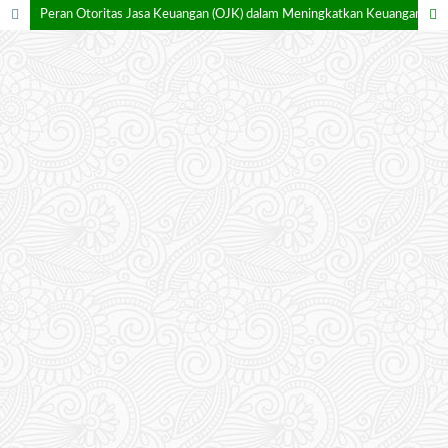
Peran Otoritas Jasa Keuangan (OJK) dalam Meningkatkan Keuangan Inklusif melalui Akselerasi Pengembangan Pembiayaan UMKM