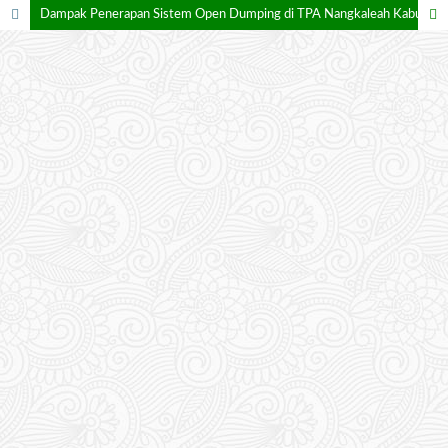
Dampak Penerapan Sistem Open Dumping di TΡΑ Nangkaleah Kabupaten Tasikmalaya terhadap Lingkungan dan Masyarakat Sekitar