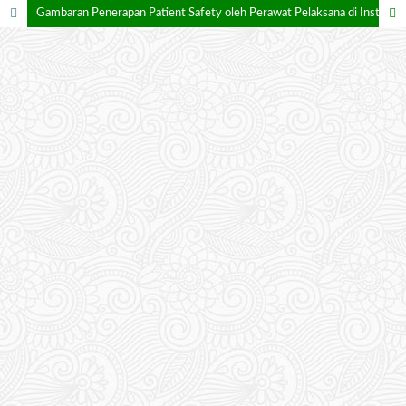
Gambaran Penerapan Patient Safety oleh Perawat Pelaksana di Instalasi Gawat Darurat RSUD Dr. Zubir Mahmud Kabupaten Aceh Timur