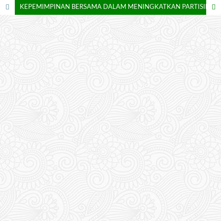
KEPEMIMPINAN BERSAMA DALAM MENINGKATKAN PARTISIPASI ORANG TUA DI SEKOLAH MENENGAH PERTAMA