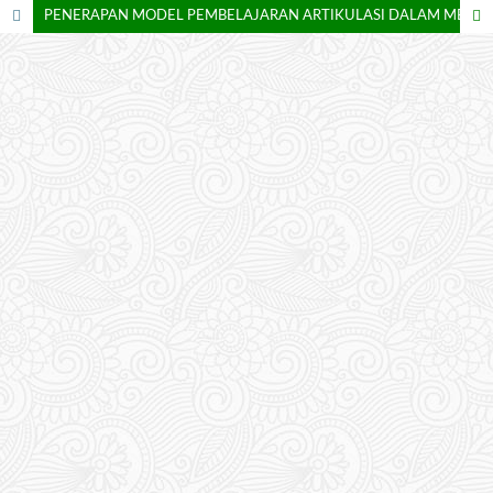
PENERAPAN MODEL PEMBELAJARAN ARTIKULASI DALAM MENINGKATKAN HASIL BELAJAR EKONOMI BISNIS SISWA KELAS XII DI SMK PGRI SUMBER AGUNG OKU TIMUR