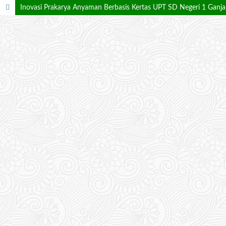
Inovasi Prakarya Anyaman Berbasis Kertas UPT SD Negeri 1 Ganja