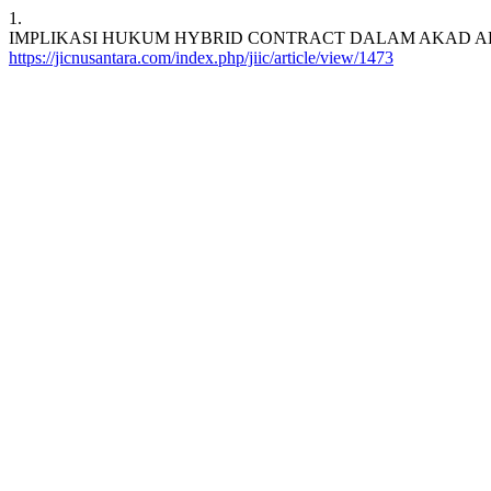
1.
IMPLIKASI HUKUM HYBRID CONTRACT DALAM AKAD AL
https://jicnusantara.com/index.php/jiic/article/view/1473