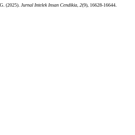
 (2025).
Jurnal Intelek Insan Cendikia
,
2
(9), 16628-16644.