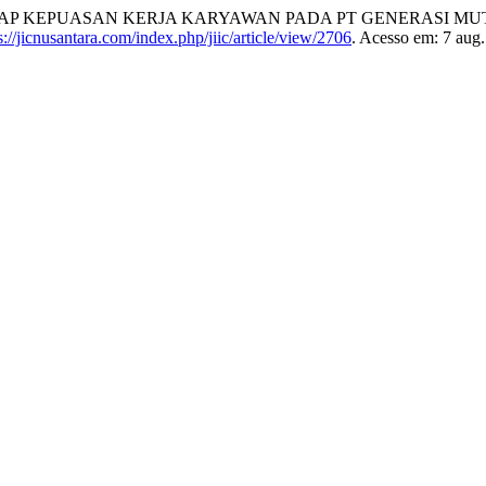
P KEPUASAN KERJA KARYAWAN PADA PT GENERASI MUT
s://jicnusantara.com/index.php/jiic/article/view/2706
. Acesso em: 7 aug.