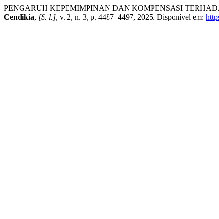
PENGARUH KEPEMIMPINAN DAN KOMPENSASI TERHADA
Cendikia
,
[S. l.]
, v. 2, n. 3, p. 4487–4497, 2025. Disponível em:
http