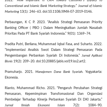
2022.
“How Important Is CRM toward Customer’s Loyalty to
Conventional and Islamic Bank Marketing Strategy
.”
Journal of Islamic
Marketing
13(1): 246–63. doi:10.1108/JIMA-07-2019-0146.
Perbaungan, K C P. 2023. “Analisis Strategi Pemasaran Priority
Banking Officer ( PBO ) Dalam Meningkatkan Jumlah Nasabah
Prioritas Pada PT Bank Syariah Indonesia.” 9(01): 1369–74.
Pradita Putri, Berliana, Muhammad Iqbal Fasa, and Suharto. 2022.
“Implementasi Analisis Swot Dalam Strategi Pemasaran Pada
Pengembangan Perbankan Syariah Di Indonesia.”
Jurnal Aplikasi
Bisnis
19(2): 209–20. doi:10.20885/jabis.vol19.iss2.art2.
Pramuharjo. 2021.
Manajemen Dana Bank Syariah
. Yogyakarta:
Ekonesia.
Rianto, Muhammad Richo. 2021. “Pengaruh Perubahan Strategi
Pemasaran, Kepemimpinan Transfomasional Dan Organsiasi
Pembelajar Terhadap Kinerja Perbankan Syariah Di DKI Jakarta.”
Jurnal Ilmiah Ekonomi Islam
7(2): 1084–90.