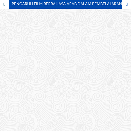
PENGARUH FILM BERBAHASA ARAB DALAM PEMBELAJARAN MAHARAH ISTIMA’