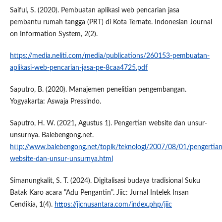
Saiful, S. (2020). Pembuatan aplikasi web pencarian jasa
pembantu rumah tangga (PRT) di Kota Ternate. Indonesian Journal
on Information System, 2(2).
https://media.neliti.com/media/publications/260153-pembuatan-
aplikasi-web-pencarian-jasa-pe-8caa4725.pdf
Saputro, B. (2020). Manajemen penelitian pengembangan.
Yogyakarta: Aswaja Pressindo.
Saputro, H. W. (2021, Agustus 1). Pengertian website dan unsur-
unsurnya. Balebengong.net.
http://www.balebengong.net/topik/teknologi/2007/08/01/pengertian
website-dan-unsur-unsurnya.html
Simanungkalit, S. T. (2024). Digitalisasi budaya tradisional Suku
Batak Karo acara "Adu Pengantin". Jiic: Jurnal Intelek Insan
Cendikia, 1(4).
https://jicnusantara.com/index.php/jiic