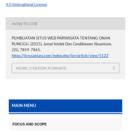
4.0 International License
.
HOW TO CITE
PEMBUATAN SITUS WEB PARIWISATA TENTANG ONAN
RUNGGU. (2025).
Jurnal Intelek Dan Cendikiawan Nusantara
,
2
(5), 7859-7865.
https://jicnusantara.com/index.php/jicn/article/view/5122
MORE CITATION FORMATS
MAIN MENU
FOCUS AND SCOPE