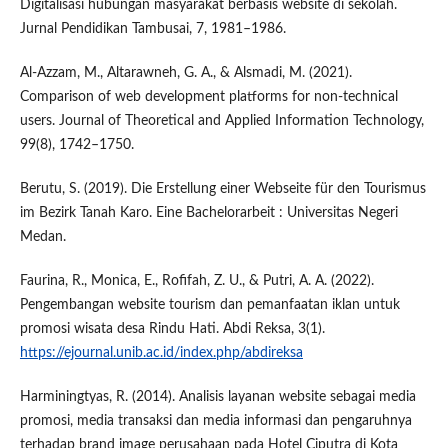
Digitalisasi hubungan masyarakat berbasis website di sekolah.
Jurnal Pendidikan Tambusai, 7, 1981–1986.
Al-Azzam, M., Altarawneh, G. A., & Alsmadi, M. (2021).
Comparison of web development platforms for non-technical
users. Journal of Theoretical and Applied Information Technology,
99(8), 1742–1750.
Berutu, S. (2019). Die Erstellung einer Webseite für den Tourismus
im Bezirk Tanah Karo. Eine Bachelorarbeit : Universitas Negeri
Medan.
Faurina, R., Monica, E., Rofifah, Z. U., & Putri, A. A. (2022).
Pengembangan website tourism dan pemanfaatan iklan untuk
promosi wisata desa Rindu Hati. Abdi Reksa, 3(1).
https://ejournal.unib.ac.id/index.php/abdireksa
Harminingtyas, R. (2014). Analisis layanan website sebagai media
promosi, media transaksi dan media informasi dan pengaruhnya
terhadap brand image perusahaan pada Hotel Ciputra di Kota