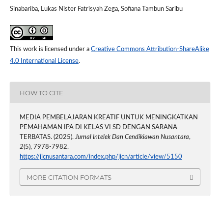
Sinabariba, Lukas Nister Fatrisyah Zega, Sofiana Tambun Saribu
This work is licensed under a
Creative Commons Attribution-ShareAlike
4.0 International License
.
HOW TO CITE
MEDIA PEMBELAJARAN KREATIF UNTUK MENINGKATKAN
PEMAHAMAN IPA DI KELAS VI SD DENGAN SARANA
TERBATAS. (2025).
Jurnal Intelek Dan Cendikiawan Nusantara
,
2
(5), 7978-7982.
https://jicnusantara.com/index.php/jicn/article/view/5150
MORE CITATION FORMATS