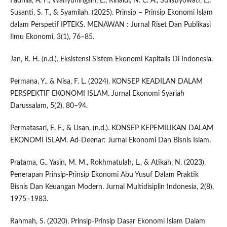
Fadhila, A. F., Wahyuningsih, E., Rinaldi, N. C. A., Sulistiyowati, E.,
Susanti, S. T., & Syamilah. (2025). Prinsip – Prinsip Ekonomi Islam
dalam Perspetif IPTEKS. MENAWAN : Jurnal Riset Dan Publikasi
Ilmu Ekonomi, 3(1), 76–85.
Jan, R. H. (n.d.). Eksistensi Sistem Ekonomi Kapitalis Di Indonesia.
Permana, Y., & Nisa, F. L. (2024). KONSEP KEADILAN DALAM
PERSPEKTIF EKONOMI ISLAM. Jurnal Ekonomi Syariah
Darussalam, 5(2), 80–94.
Permatasari, E. F., & Usan. (n.d.). KONSEP KEPEMILIKAN DALAM
EKONOMI ISLAM. Ad-Deenar: Jurnal Ekonomi Dan Bisnis Islam.
Pratama, G., Yasin, M. M., Rokhmatulah, L., & Atikah, N. (2023).
Penerapan Prinsip-Prinsip Ekonomi Abu Yusuf Dalam Praktik
Bisnis Dan Keuangan Modern. Jurnal Multidisiplin Indonesia, 2(8),
1975–1983.
Rahmah, S. (2020). Prinsip-Prinsip Dasar Ekonomi Islam Dalam