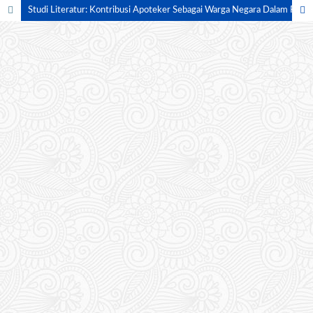
Studi Literatur: Kontribusi Apoteker Sebagai Warga Negara Dalam Peningkatan Kesehatan Masyarakat