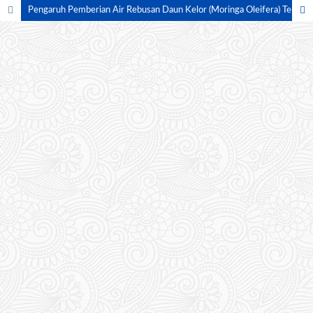
Pengaruh Pemberian Air Rebusan Daun Kelor (Moringa Oleifera) Terhadap Kadar Gula Darah Pada Pasien Diabetes Melitus Tipe II