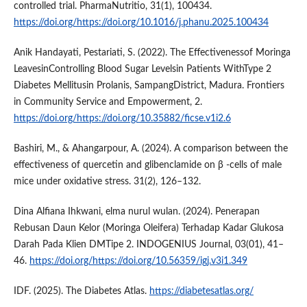
controlled trial. PharmaNutritio, 31(1), 100434.
https://doi.org/https://doi.org/10.1016/j.phanu.2025.100434
Anik Handayati, Pestariati, S. (2022). The Effectivenessof Moringa
LeavesinControlling Blood Sugar Levelsin Patients WithType 2
Diabetes Mellitusin Prolanis, SampangDistrict, Madura. Frontiers
in Community Service and Empowerment, 2.
https://doi.org/https://doi.org/10.35882/ficse.v1i2.6
Bashiri, M., & Ahangarpour, A. (2024). A comparison between the
effectiveness of quercetin and glibenclamide on β -cells of male
mice under oxidative stress. 31(2), 126–132.
Dina Alfiana Ihkwani, elma nurul wulan. (2024). Penerapan
Rebusan Daun Kelor (Moringa Oleifera) Terhadap Kadar Glukosa
Darah Pada Klien DMTipe 2. INDOGENIUS Journal, 03(01), 41–
46.
https://doi.org/https://doi.org/10.56359/igj.v3i1.349
IDF. (2025). The Diabetes Atlas.
https://diabetesatlas.org/