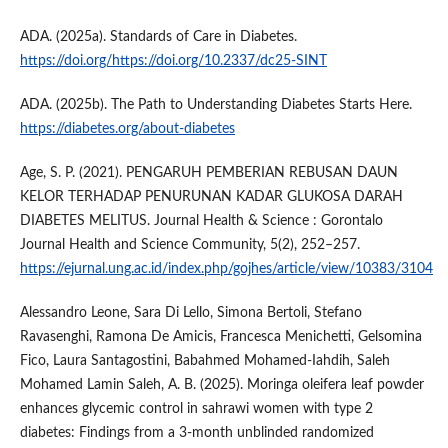
ADA. (2025a). Standards of Care in Diabetes.
https://doi.org/https://doi.org/10.2337/dc25-SINT
ADA. (2025b). The Path to Understanding Diabetes Starts Here.
https://diabetes.org/about-diabetes
Age, S. P. (2021). PENGARUH PEMBERIAN REBUSAN DAUN
KELOR TERHADAP PENURUNAN KADAR GLUKOSA DARAH
DIABETES MELITUS. Journal Health & Science : Gorontalo
Journal Health and Science Community, 5(2), 252–257.
https://ejurnal.ung.ac.id/index.php/gojhes/article/view/10383/3104
Alessandro Leone, Sara Di Lello, Simona Bertoli, Stefano
Ravasenghi, Ramona De Amicis, Francesca Menichetti, Gelsomina
Fico, Laura Santagostini, Babahmed Mohamed-Iahdih, Saleh
Mohamed Lamin Saleh, A. B. (2025). Moringa oleifera leaf powder
enhances glycemic control in sahrawi women with type 2
diabetes: Findings from a 3-month unblinded randomized