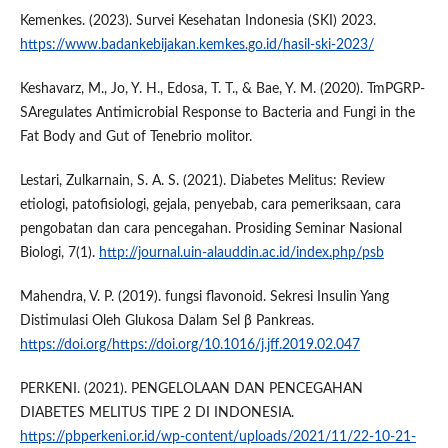
Kemenkes. (2023). Survei Kesehatan Indonesia (SKI) 2023.
https://www.badankebijakan.kemkes.go.id/hasil-ski-2023/
Keshavarz, M., Jo, Y. H., Edosa, T. T., & Bae, Y. M. (2020). TmPGRP-
SAregulates Antimicrobial Response to Bacteria and Fungi in the
Fat Body and Gut of Tenebrio molitor.
Lestari, Zulkarnain, S. A. S. (2021). Diabetes Melitus: Review
etiologi, patofisiologi, gejala, penyebab, cara pemeriksaan, cara
pengobatan dan cara pencegahan. Prosiding Seminar Nasional
Biologi, 7(1).
http://journal.uin-alauddin.ac.id/index.php/psb
Mahendra, V. P. (2019). fungsi flavonoid. Sekresi Insulin Yang
Distimulasi Oleh Glukosa Dalam Sel β Pankreas.
https://doi.org/https://doi.org/10.1016/j.jff.2019.02.047
PERKENI. (2021). PENGELOLAAN DAN PENCEGAHAN
DIABETES MELITUS TIPE 2 DI INDONESIA.
https://pbperkeni.or.id/wp-content/uploads/2021/11/22-10-21-