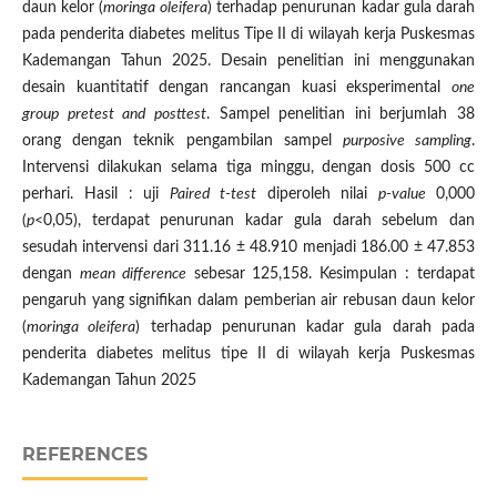
daun kelor (
moringa oleifera
) terhadap penurunan kadar gula darah
pada penderita diabetes melitus Tipe II di wilayah kerja Puskesmas
Kademangan Tahun 2025. Desain penelitian ini menggunakan
desain kuantitatif dengan rancangan kuasi eksperimental
one
group pretest and posttest
. Sampel penelitian ini berjumlah 38
orang dengan teknik pengambilan sampel
purposive sampling
.
Intervensi dilakukan selama tiga minggu, dengan dosis 500 cc
perhari. Hasil : uji
Paired t-test
diperoleh nilai
p-value
0,000
(
p
<0,05), terdapat penurunan kadar gula darah sebelum dan
sesudah intervensi dari 311.16 ± 48.910 menjadi 186.00 ± 47.853
dengan
mean difference
sebesar 125,158. Kesimpulan : terdapat
pengaruh yang signifikan dalam pemberian air rebusan daun kelor
(
moringa oleifera
) terhadap penurunan kadar gula darah pada
penderita diabetes melitus tipe II di wilayah kerja Puskesmas
Kademangan Tahun 2025
REFERENCES