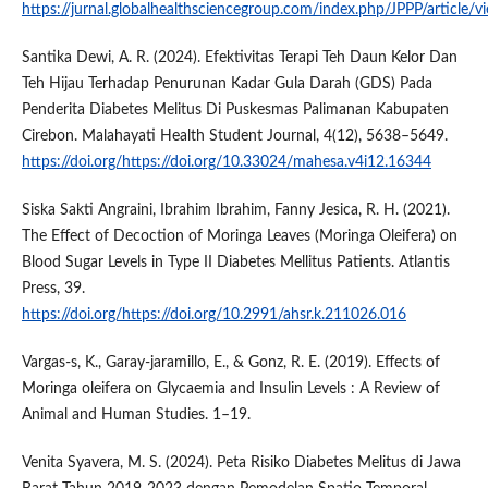
https://jurnal.globalhealthsciencegroup.com/index.php/JPPP/article
Santika Dewi, A. R. (2024). Efektivitas Terapi Teh Daun Kelor Dan
Teh Hijau Terhadap Penurunan Kadar Gula Darah (GDS) Pada
Penderita Diabetes Melitus Di Puskesmas Palimanan Kabupaten
Cirebon. Malahayati Health Student Journal, 4(12), 5638–5649.
https://doi.org/https://doi.org/10.33024/mahesa.v4i12.16344
Siska Sakti Angraini, Ibrahim Ibrahim, Fanny Jesica, R. H. (2021).
The Effect of Decoction of Moringa Leaves (Moringa Oleifera) on
Blood Sugar Levels in Type II Diabetes Mellitus Patients. Atlantis
Press, 39.
https://doi.org/https://doi.org/10.2991/ahsr.k.211026.016
Vargas-s, K., Garay-jaramillo, E., & Gonz, R. E. (2019). Effects of
Moringa oleifera on Glycaemia and Insulin Levels : A Review of
Animal and Human Studies. 1–19.
Venita Syavera, M. S. (2024). Peta Risiko Diabetes Melitus di Jawa