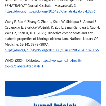
Barat Tahun 2019-2023 dengan Pemodelan Spatio-Temporal.
SEHATRAKYAT (Jurnal Kesehatan Masyarakat), 3.
https://doi.org/https://doi.org/10.54259/sehatrakyat.v3i4.3296
Wang F, Bao Y, Zhang C, Zhan L, Khan W, Siddiqua S, Ahmad S,
Capanoglu E, Skalicka-Woźniak K, Zou L, Simal-Gandara J, Cao H,
Weng Z, Shen X, X. J. (2025). Bioactive components and anti-
diabetic properties of Moringa oleifera Lam. National Library Of
Medicine, 62(14), 3873–3897.
https://doi.org/https://doi.org/10.1080/10408398.2020.1870099
WHO. (2024). Diabetes.
https://www.who.int/health-
topics/diabetes#tab=tab_1