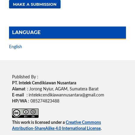
MAKE A SUBMISSION
LANGUAGE
English
Published By :
PT. Intelek Cendikiawan Nusantara
Alamat :
Jorong Nyiur, AGAM, Sumatera Barat
E-mail :
intelekcendikiawannusantara@gmail.com
HP/WA :
085274823488
This work is licensed under a
Creative Commons
Attribution-ShareAlike 4.0 International License
.