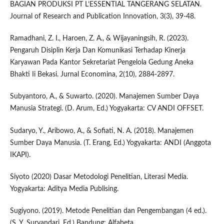
BAGIAN PRODUKSI PT L’ESSENTIAL TANGERANG SELATAN.
Journal of Research and Publication Innovation, 3(3), 39-48.
Ramadhani, Z. I., Haroen, Z. A., & Wijayaningsih, R. (2023).
Pengaruh Disiplin Kerja Dan Komunikasi Terhadap Kinerja
Karyawan Pada Kantor Sekretariat Pengelola Gedung Aneka
Bhakti Ii Bekasi. Jurnal Economina, 2(10), 2884-2897.
Subyantoro, A., & Suwarto. (2020). Manajemen Sumber Daya
Manusia Strategi. (D. Arum, Ed.) Yogyakarta: CV ANDI OFFSET.
Sudaryo, Y., Aribowo, A., & Sofiati, N. A. (2018). Manajemen
Sumber Daya Manusia. (T. Erang, Ed.) Yogyakarta: ANDI (Anggota
IKAPI).
Siyoto (2020) Dasar Metodologi Penelitian, Literasi Media.
Yogyakarta: Aditya Media Publising.
Sugiyono. (2019). Metode Penelitian dan Pengembangan (4 ed.).
(S. Y. Suryandari, Ed.) Bandung: Alfabeta.