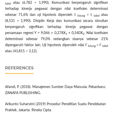
atau (6,782 > 1,990). Komunikasi berpengaruh signifikan
tabel
terhadap kinerja pegawai dengan nilai koefisien determinasi
sebesar 71,6% dan uji hipotesis diperoleh t
> t
atau
hitung
tabel
(8,531 > 1,990). Disiplin Kerja dan komunikasi secara simultan
berpengaruh signifikan terhadap kinerja pegawai dengan
persamaan regresi Y = 9,046 + 0,278X
+ 0,540X
. Nilai koefisien
1
2
determinasi sebesar 79,0% sedangkan sisanya sebesar 21%
dipengaruhi faktor lain. Uji hipotesis diperoleh nilai
F
> F
hitung
tabel
atau (43,815 > 3,12).
REFERENCES
Afandi, P. (2018). Manajemen Sumber Daya Manusia. Pekanbaru:
ZANAFA PUBLISHING.
Arikunto Suharsimi (2019) Prosedur Penelitian Suatu Pendekatan
Praktek. Jakarta: Rineka Cipta.