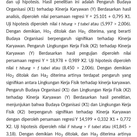
dan uji hipotesis. Hasil penelitian ini adalah Pengaruh Budaya
Organisasi (X1) terhadap Kinerja Karyawan (Y) Berdasarkan hasil
analisis, diperoleh nilai persamaan regresi Y = 25.101 + 0,795 X1.
Uji hipotesis diperoleh nilai
t
hitung
>
f
tabel
atau (5,997 > 2,006).
Dengan demikian, Ho
ditolak dan Ha
diterima, yang berarti
1
1
Budaya Organisasi berpengaruh signifikan terhadap Kinerja
Karyawan. Pengaruh Lingkungan Kerja Fisik (X2) terhadap Kinerja
Karyawan (Y) Berdasarkan hasil pengujian diperoleh nilai
persamaan regresi Y = 18,978 + 0,989 X2. Uji hipotesis diperoleh
nilai
t
hitung
>
f
tabel
atau (8,450 > 2,006). Dengan demikian
Ho
ditolak dan Ha
diterima artinya terdapat pengaruh yang
2
2
signifikan antara Lingkungan Kerja Fisik terhadap kinerja karyawan.
Pengaruh Budaya Organisasi (X1) dan Lingkungan Kerja Fisik (X2)
terhadap Kinerja Karyawan (Y) Berdasarkan hasil penelitian,
menjunjukan bahwa Budaya Organisasi (X1) dan Lingkungan Kerja
Fisik (X2) berpengaruh signifikan terhadap Kinerja Karyawan
dengan diperoleh persamaan regresi Y 14,599 + 0,332 X1 + 0,772
X2. Uji hipotesis diperoleh nilai
F
hitung
>
F
tabel
atau (41,845 >
3,18). Dengan demikian Ho
ditolak, dan Ha
diterima artinya
3
3