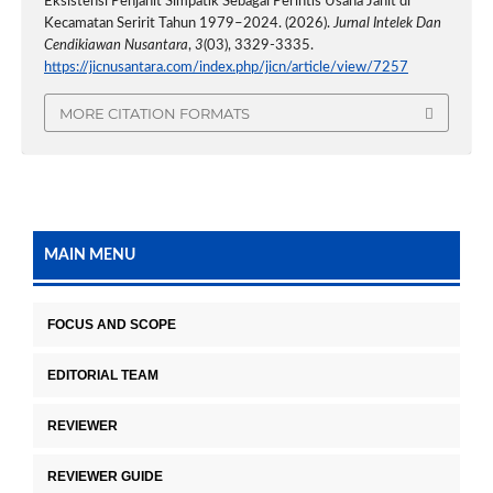
Eksistensi Penjahit Simpatik Sebagai Perintis Usaha Jahit di
Kecamatan Seririt Tahun 1979–2024. (2026).
Jurnal Intelek Dan
Cendikiawan Nusantara
,
3
(03), 3329-3335.
https://jicnusantara.com/index.php/jicn/article/view/7257
MORE CITATION FORMATS
MAIN MENU
FOCUS AND SCOPE
EDITORIAL TEAM
REVIEWER
REVIEWER GUIDE