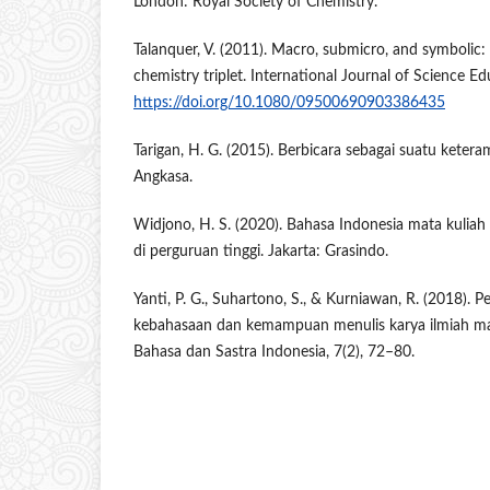
London: Royal Society of Chemistry.
Talanquer, V. (2011). Macro, submicro, and symbolic
chemistry triplet. International Journal of Science E
https://doi.org/10.1080/09500690903386435
Tarigan, H. G. (2015). Berbicara sebagai suatu keter
Angkasa.
Widjono, H. S. (2020). Bahasa Indonesia mata kulia
di perguruan tinggi. Jakarta: Grasindo.
Yanti, P. G., Suhartono, S., & Kurniawan, R. (2018). 
kebahasaan dan kemampuan menulis karya ilmiah ma
Bahasa dan Sastra Indonesia, 7(2), 72–80.