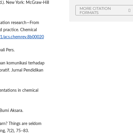
ed.). New York: McGraw-Hill
MORE CITATION
FORMATS
ucation research—From
d practice. Chemical
021/acs.chemrev.8b00020
li Pers.
puan komunikasi terhadap
ratif. Jurnal Pendidikan
esentations in chemical
 Bumi Aksara.
learn? Things are seldom
ng, 7(2), 75–83.