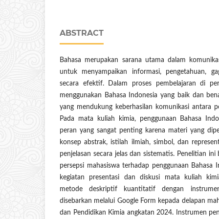
ABSTRACT
Bahasa merupakan sarana utama dalam komunikas
untuk menyampaikan informasi, pengetahuan, gag
secara efektif. Dalam proses pembelajaran di p
menggunakan Bahasa Indonesia yang baik dan benar
yang mendukung keberhasilan komunikasi antara pe
Pada mata kuliah kimia, penggunaan Bahasa Indon
peran yang sangat penting karena materi yang dip
konsep abstrak, istilah ilmiah, simbol, dan repres
penjelasan secara jelas dan sistematis. Penelitian i
persepsi mahasiswa terhadap penggunaan Bahasa In
kegiatan presentasi dan diskusi mata kuliah kim
metode deskriptif kuantitatif dengan instrum
disebarkan melalui Google Form kepada delapan ma
dan Pendidikan Kimia angkatan 2024. Instrumen peneli