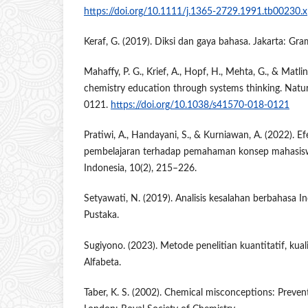
https://doi.org/10.1111/j.1365-2729.1991.tb00230.x
Keraf, G. (2019). Diksi dan gaya bahasa. Jakarta: Gr
Mahaffy, P. G., Krief, A., Hopf, H., Mehta, G., & Matlin
chemistry education through systems thinking. Natur
0121.
https://doi.org/10.1038/s41570-018-0121
Pratiwi, A., Handayani, S., & Kurniawan, A. (2022). E
pembelajaran terhadap pemahaman konsep mahasiswa
Indonesia, 10(2), 215–226.
Setyawati, N. (2019). Analisis kesalahan berbahasa I
Pustaka.
Sugiyono. (2023). Metode penelitian kuantitatif, kua
Alfabeta.
Taber, K. S. (2002). Chemical misconceptions: Prevent