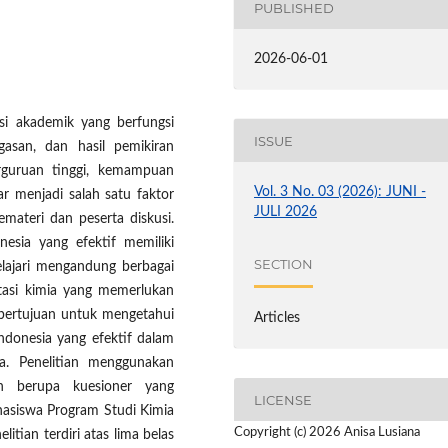
PUBLISHED
2026-06-01
i akademik yang berfungsi
ISSUE
asan, dan hasil pemikiran
erguruan tinggi, kemampuan
Vol. 3 No. 03 (2026): JUNI -
 menjadi salah satu faktor
JULI 2026
materi dan peserta diskusi.
esia yang efektif memiliki
SECTION
elajari mengandung berbagai
entasi kimia yang memerlukan
ni bertujuan untuk mengetahui
Articles
donesia yang efektif dalam
ia. Penelitian menggunakan
en berupa kuesioner yang
LICENSE
hasiswa Program Studi Kimia
Copyright (c) 2026 Anisa Lusiana
tian terdiri atas lima belas