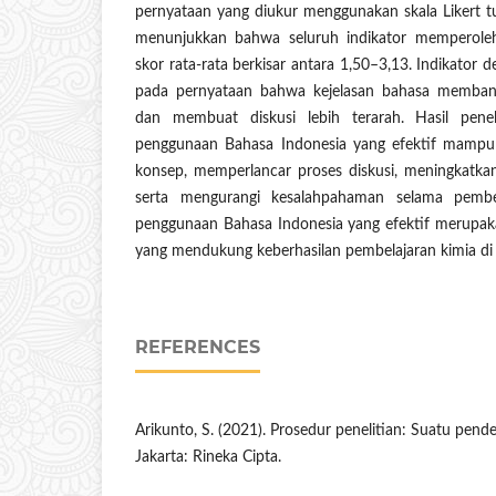
pernyataan yang diukur menggunakan skala Likert tuj
menunjukkan bahwa seluruh indikator memperoleh
skor rata-rata berkisar antara 1,50–3,13. Indikator de
pada pernyataan bahwa kejelasan bahasa memba
dan membuat diskusi lebih terarah. Hasil pen
penggunaan Bahasa Indonesia yang efektif mam
konsep, memperlancar proses diskusi, meningkatkan
serta mengurangi kesalahpahaman selama pembe
penggunaan Bahasa Indonesia yang efektif merupaka
yang mendukung keberhasilan pembelajaran kimia di 
REFERENCES
Arikunto, S. (2021). Prosedur penelitian: Suatu pendeka
Jakarta: Rineka Cipta.