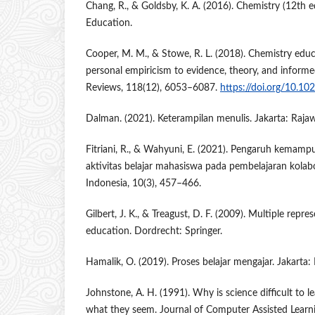
Chang, R., & Goldsby, K. A. (2016). Chemistry (12th 
Education.
Cooper, M. M., & Stowe, R. L. (2018). Chemistry ed
personal empiricism to evidence, theory, and informe
Reviews, 118(12), 6053–6087.
https://doi.org/10.1
Dalman. (2021). Keterampilan menulis. Jakarta: Rajawa
Fitriani, R., & Wahyuni, E. (2021). Pengaruh kemam
aktivitas belajar mahasiswa pada pembelajaran kolabo
Indonesia, 10(3), 457–466.
Gilbert, J. K., & Treagust, D. F. (2009). Multiple repr
education. Dordrecht: Springer.
Hamalik, O. (2019). Proses belajar mengajar. Jakarta:
Johnstone, A. H. (1991). Why is science difficult to 
what they seem. Journal of Computer Assisted Learni