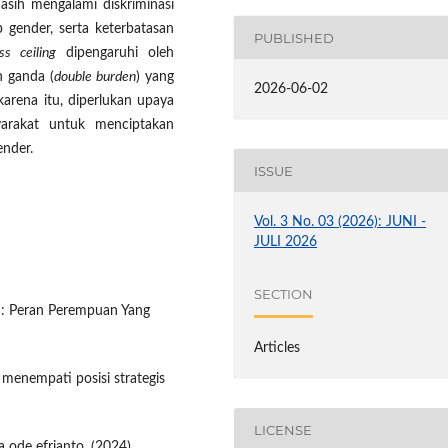
sih mengalami diskriminasi
 gender, serta keterbatasan
PUBLISHED
ss ceiling
dipengaruhi oleh
n ganda (
double burden
) yang
2026-06-02
rena itu, diperlukan upaya
yarakat untuk menciptakan
ender.
ISSUE
Vol. 3 No. 03 (2026): JUNI -
JULI 2026
SECTION
e : Peran Perempuan Yang
Articles
 menempati posisi strategis
LICENSE
la ode efrianto. (2024).