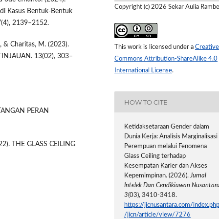
Copyright (c) 2026 Sekar Aulia Ramb
 Kasus Bentuk-Bentuk
7(4), 2139–2152.
., & Charitas, M. (2023).
This work is licensed under a
Creative
NJAUAN. 13(02), 303–
Commons Attribution-ShareAlike 4.0
International License
.
HOW TO CITE
ANTANGAN PERAN
Ketidaksetaraan Gender dalam
Dunia Kerja: Analisis Marginalisasi
 (2022). THE GLASS CEILING
Perempuan melalui Fenomena
Glass Ceiling terhadap
Kesempatan Karier dan Akses
Kepemimpinan. (2026).
Jurnal
Intelek Dan Cendikiawan Nusantar
3
(03), 3410-3418.
https://jicnusantara.com/index.ph
/jicn/article/view/7276