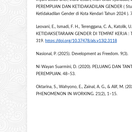
PEREMPUAN DAN KETIDAKADILAN GENDER ( Studi
Ketidakadilan Gender di Kota Kendari Tahun 2024 ). 
Leovani, E., Ismadi, F. H., Terenggana, C. A., Katolik, U
KETIDAKSETARAAN GENDER DI TEMPAT KERJA : TI
319.
https://doi.org/10.37478/als.v13i2.3118
Nasional, P. (2025). Development as Freedom. 9(3).
Ni Wayan Suarmini, D. (2020). PELUANG DAN T
PEREMPUAN. 48–53.
Oktarina, S., Wahyono, E., Zainal, A. G., & Alif, M.
PHENOMENON IN WORKING. 21(2), 1–15.