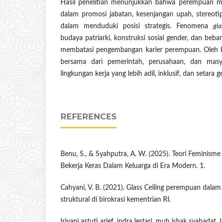
Hasil penelitian menunjukkan bahwa perempuan ma
dalam promosi jabatan, kesenjangan upah, stereotip
dalam menduduki posisi strategis. Fenomena
gla
budaya patriarki, konstruksi sosial gender, dan beba
membatasi pengembangan karier perempuan. Oleh ka
bersama dari pemerintah, perusahaan, dan mas
lingkungan kerja yang lebih adil, inklusif, dan setara g
REFERENCES
Benu, S., & Syahputra, A. W. (2025). Teori Feminism
Bekerja Keras Dalam Keluarga di Era Modern. 1.
Cahyani, V. B. (2021). Glass Ceiling perempuan dalam
struktural di birokrasi kementrian RI.
Iriyani astuti arief, indra lestari, muh ishak syahadat, 