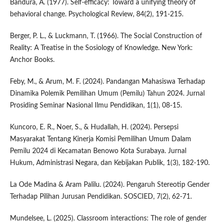
Bandura, A. (1977). Self-efficacy: Toward a unifying theory of
behavioral change. Psychological Review, 84(2), 191-215.
Berger, P. L., & Luckmann, T. (1966). The Social Construction of
Reality: A Treatise in the Sosiology of Knowledge. New York:
Anchor Books.
Feby, M., & Arum, M. F. (2024). Pandangan Mahasiswa Terhadap
Dinamika Polemik Pemilihan Umum (Pemilu) Tahun 2024. Jurnal
Prosiding Seminar Nasional Ilmu Pendidikan, 1(1), 08-15.
Kuncoro, E. R., Noer, S., & Hudallah, H. (2024). Persepsi
Masyarakat Tentang Kinerja Komisi Pemilihan Umum Dalam
Pemilu 2024 di Kecamatan Benowo Kota Surabaya. Jurnal
Hukum, Administrasi Negara, dan Kebijakan Publik, 1(3), 182-190.
La Ode Madina & Aram Palilu. (2024). Pengaruh Stereotip Gender
Terhadap Pilihan Jurusan Pendidikan. SOSCIED, 7(2), 62-71.
Mundelsee, L. (2025). Classroom interactions: The role of gender