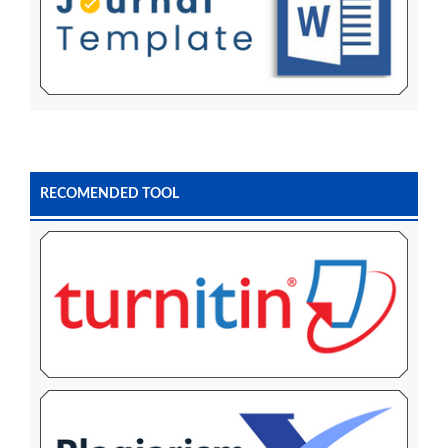
RECOMENDED TOOL