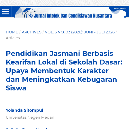
HOME
/
ARCHIVES
/
VOL. 3 NO. 03 (2026): JUNI - JULI 2026
/
Articles
Pendidikan Jasmani Berbasis
Kearifan Lokal di Sekolah Dasar:
Upaya Membentuk Karakter
dan Meningkatkan Kebugaran
Siswa
Yolanda Sitompul
Universitas Negeri Medan