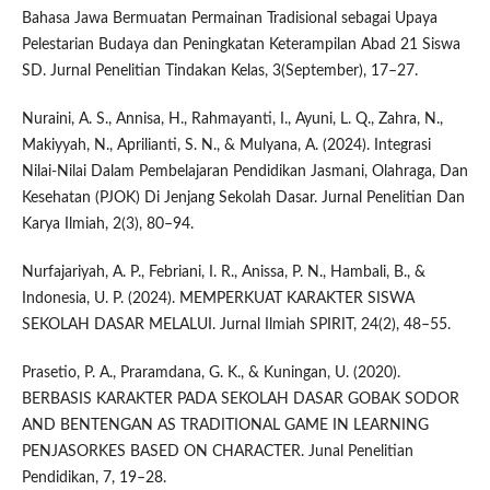
Bahasa Jawa Bermuatan Permainan Tradisional sebagai Upaya
Pelestarian Budaya dan Peningkatan Keterampilan Abad 21 Siswa
SD. Jurnal Penelitian Tindakan Kelas, 3(September), 17–27.
Nuraini, A. S., Annisa, H., Rahmayanti, I., Ayuni, L. Q., Zahra, N.,
Makiyyah, N., Aprilianti, S. N., & Mulyana, A. (2024). Integrasi
Nilai-Nilai Dalam Pembelajaran Pendidikan Jasmani, Olahraga, Dan
Kesehatan (PJOK) Di Jenjang Sekolah Dasar. Jurnal Penelitian Dan
Karya Ilmiah, 2(3), 80–94.
Nurfajariyah, A. P., Febriani, I. R., Anissa, P. N., Hambali, B., &
Indonesia, U. P. (2024). MEMPERKUAT KARAKTER SISWA
SEKOLAH DASAR MELALUI. Jurnal Ilmiah SPIRIT, 24(2), 48–55.
Prasetio, P. A., Praramdana, G. K., & Kuningan, U. (2020).
BERBASIS KARAKTER PADA SEKOLAH DASAR GOBAK SODOR
AND BENTENGAN AS TRADITIONAL GAME IN LEARNING
PENJASORKES BASED ON CHARACTER. Junal Penelitian
Pendidikan, 7, 19–28.